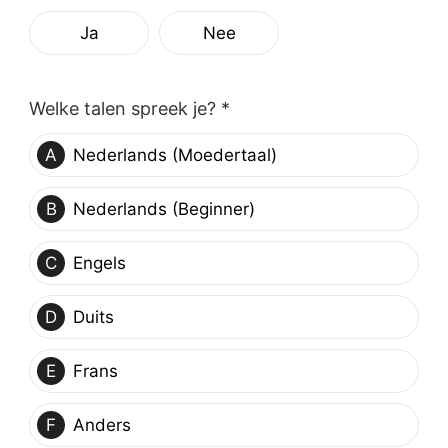
Ja
Nee
Welke talen spreek je? *
A
Nederlands (Moedertaal)
B
Nederlands (Beginner)
C
Engels
D
Duits
E
Frans
F
Anders